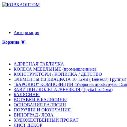
КАТАЛОГ ТОВАРОВ
ИНФОРМАЦИЯ
КОНТАКТЫ
РАСПРОДАЖА
НОВИ
Авторизация
Корзина [0]
КАТАЛОГ ТОВАРОВ
ИНФОРМАЦИЯ
КОНТАКТЫ
РАСПРОДАЖА
НОВИ
АДРЕСНАЯ ТАБЛИЧКА
КОЛЕСА МЕБЕЛЬНЫЕ (промышленные)
КОНСТРУКТОРЫ / КОПИЛКА / ДЕТСТВО
ЭЛЕМЕНТЫ ИЗ КВАДРАТА 10-12мм ( Вензеля, Группы)
"БАРОККО" КОМПОЗИЦИИ (Узоры из проф.трубы 15м
ЗАВИТКИ / КОЛЬЦА /ВЕНЗЕЛЯ (Труба15х15мм)
БАЛЯСИНЫ
ВСТАВКИ В БАЛЯСИНЫ
ОСНОВАНИЕ БАЛЯСИН
ПОРУЧНИ И ОКОНЧАНИЯ
ВИНОГРАД / ЛОЗА
ХУДОЖЕСТВЕННЫЙ ПРОКАТ
ЛИСТ ДЕКОР