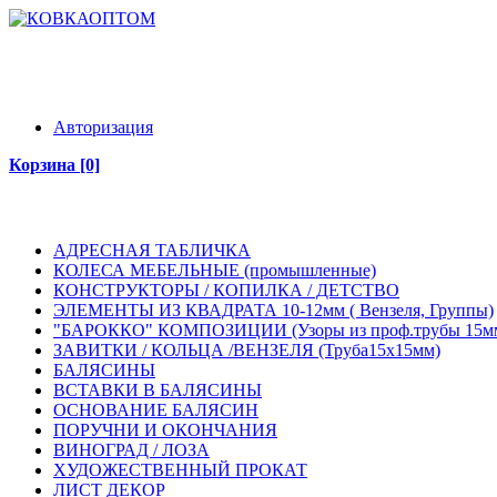
КАТАЛОГ ТОВАРОВ
ИНФОРМАЦИЯ
КОНТАКТЫ
РАСПРОДАЖА
НОВ
Авторизация
Корзина [0]
КАТАЛОГ ТОВАРОВ
ИНФОРМАЦИЯ
КОНТАКТЫ
РАСПРОДАЖА
НОВ
АДРЕСНАЯ ТАБЛИЧКА
КОЛЕСА МЕБЕЛЬНЫЕ (промышленные)
КОНСТРУКТОРЫ / КОПИЛКА / ДЕТСТВО
ЭЛЕМЕНТЫ ИЗ КВАДРАТА 10-12мм ( Вензеля, Группы)
"БАРОККО" КОМПОЗИЦИИ (Узоры из проф.трубы 15м
ЗАВИТКИ / КОЛЬЦА /ВЕНЗЕЛЯ (Труба15х15мм)
БАЛЯСИНЫ
ВСТАВКИ В БАЛЯСИНЫ
ОСНОВАНИЕ БАЛЯСИН
ПОРУЧНИ И ОКОНЧАНИЯ
ВИНОГРАД / ЛОЗА
ХУДОЖЕСТВЕННЫЙ ПРОКАТ
ЛИСТ ДЕКОР