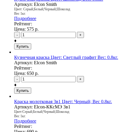
Артикул: Elcon Smith
Цвет: Серый;Белый;Черный;Шоколад
Вес 1кг.
Подробнее
Рейтинг:
Цена:
575
р.
-
+
♦
Купить
Кузнечная краска Цвет: Светлый графит Вес: 0.8кг.
Артикул: Elcon Smith
Рейтинг:
Цена:
650
р.
-
+
♦
Купить
Краска молотковая 3в1 Цвет: Черный; Вес 0.8кг.
Артикул: Elcon-ККсМЭ 3в1
Цвет:Серый;Белый;Черный;Шоколад
Вес 1кг.
Подробнее
Рейтинг:
Цена:
690
р.