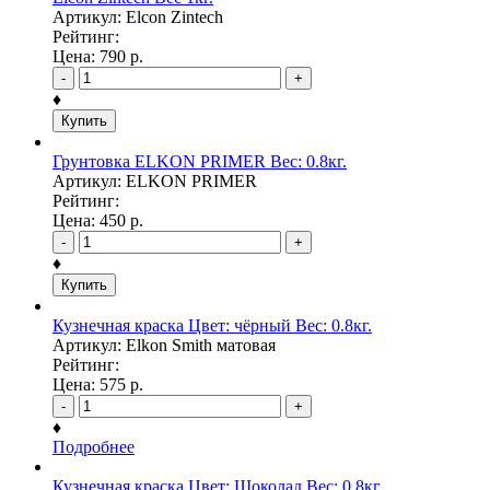
Артикул: Elcon Zintech
Рейтинг:
Цена:
790
р.
-
+
♦
Купить
Грунтовка ELKON PRIMER Вес: 0.8кг.
Артикул: ELKON PRIMER
Рейтинг:
Цена:
450
р.
-
+
♦
Купить
Кузнечная краска Цвет: чёрный Вес: 0.8кг.
Артикул: Elkon Smith матовая
Рейтинг:
Цена:
575
р.
-
+
♦
Подробнее
Кузнечная краска Цвет: Шоколад Вес: 0.8кг.