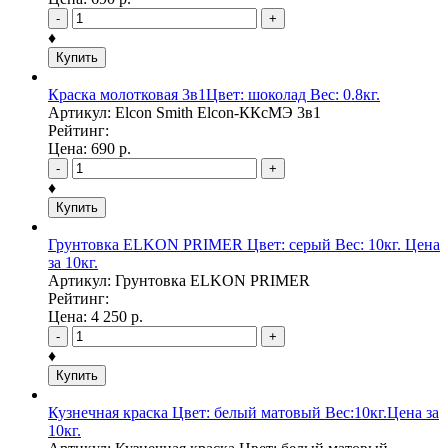
-
+
♦
Купить
Краска молотковая 3в1Цвет: шоколад Вес: 0.8кг.
Артикул: Elcon Smith Elcon-ККсМЭ 3в1
Рейтинг:
Цена:
690
р.
-
+
♦
Купить
Грунтовка ELKON PRIMER Цвет: серый Вес: 10кг. Цена
за 10кг.
Артикул: Грунтовка ELKON PRIMER
Рейтинг:
Цена:
4 250
р.
-
+
♦
Купить
Кузнечная краска Цвет: белый матовый Вес:10кг.Цена за
10кг.